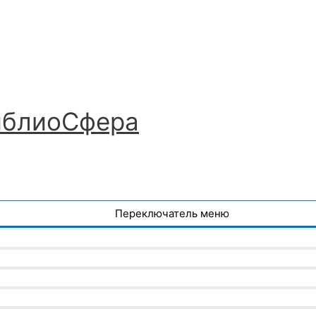
иблиоСфера
Переключатель меню