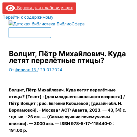
Версия для слабовидящих
Перейти к содержимому
Главное меню
Волцит, Пётр Михайлович. Куда
летят перелётные птицы?
От
филиал 13
/
29.01.2024
Волцит, Пётр Михайлович. Куда летят перелётные
птицы? [Текст] : [для младшего школьного возраста] /
Пётр Волцит ; рис. Евгении Кобозевой ; [дизайн обл. Н.
Ворламовой]. – Москва : АСТ: Аванта, 2023. — 43, [4] с.
: цв. ил. ; 26 cм. — (Самые лучшие почемучкины
книжки). — 3000 экз. — ISBN 978-5-17-115440-0 :
191.00 р.