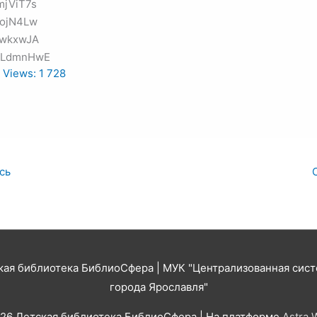
 Views:
1 728
сь
кая библиотека БиблиоСфера
| МУК "Централизованная сист
города Ярославля"
026
Детская библиотека БиблиоСфера
| На платформе
Astra 