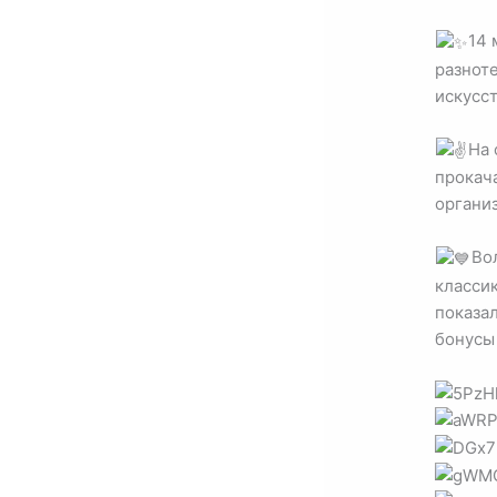
14 
разноте
искусст
На 
прокача
органи
Во
класси
показа
бонусы 