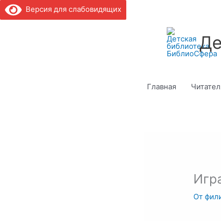
Версия для слабовидящих
Де
Главная
Читате
Игр
От
фил