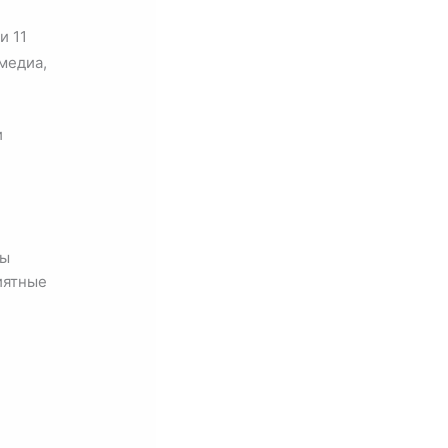
и 11
медиа,
и
ды
иятные