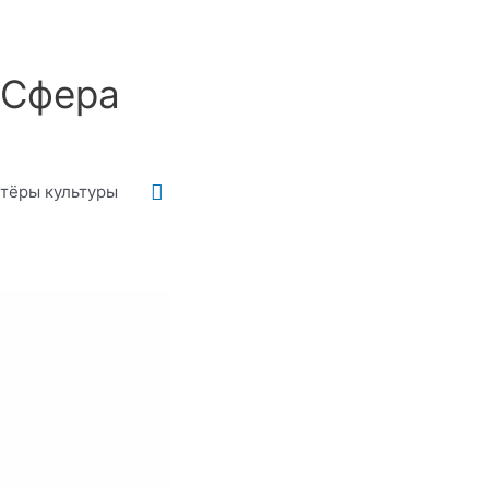
оСфера
Поиск
тёры культуры