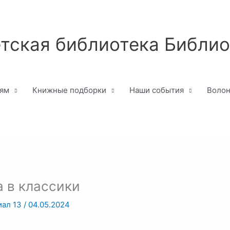
тская библиотека Библи
лям
Книжные подборки
Наши события
Волон
а в классики
иал 13
/
04.05.2024