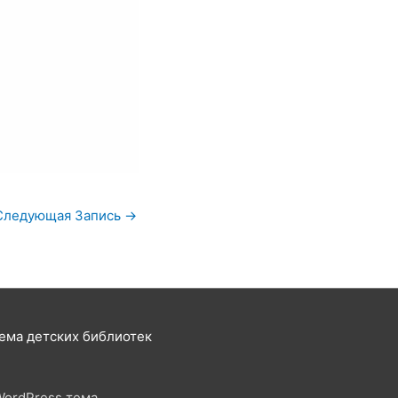
Следующая Запись
→
ема детских библиотек
WordPress тема