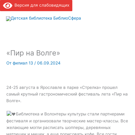
Версия для слабовидящих
Глав
мен
«Пир на Волге»
От
филиал 13
/
06.09.2024
24-25 августа в Ярославле в парке «Стрелка» прошел
самый крупный гастрономический фестиваль лета «Пир на
Волге».
Библиотека и Волонтеры культуры стали партнерами
фестиваля и организовали творческие мастер-классы. Все
желающие могли расписать шопперы, деревянных
матрешек и мишек, а еще порисовать кофе. Все гости