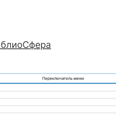
иблиоСфера
Переключатель меню