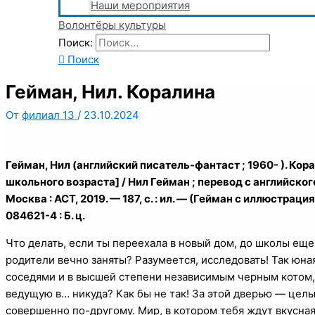
Наши мероприятия
Волонтёры культуры
Поиск:
Поиск
Гейман, Нил. Коралина
От
филиал 13
/
23.10.2024
Гейман, Нил (английский писатель-фантаст ; 1960- ). Корал
школьного возраста] / Нил Гейман ; перевод с английског
Москва : АСТ, 2019. — 187, с. : ил. — (Гейман с иллюстрац
084621-4 : Б. ц.
Что делать, если ты переехала в новый дом, до школы еще 
родители вечно заняты? Разумеется, исследовать! Так юна
соседями и в высшей степени независимым черным котом,
ведущую в… никуда? Как бы не так! За этой дверью — целы
совершенно по-другому. Мир, в котором тебя ждут вкусная