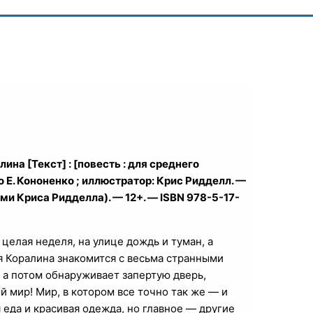
ина [Текст] : [повесть : для среднего
о Е. Кононенко ; иллюстратор: Крис Ридделл. —
иями Криса Ридделла). — 12+. — ISBN 978-5-17-
целая неделя, на улице дождь и туман, а
я Коралина знакомится с весьма странными
 а потом обнаруживает запертую дверь,
й мир! Мир, в котором все точно так же — и
 еда и красивая одежда, но главное — другие