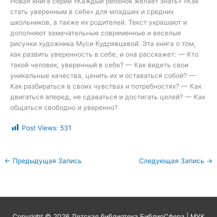
Новая книга серии «Каждый ребенок желает знать» «Как
стать уверенным в себе» для младших и средних
школьников, а также их родителей. Текст украшают и
дополняют замечательные современные и веселые
рисунки художника Муси Кудрявцевой. Эта книга о том,
как развить уверенность в себе, и она расскажет: — Кто
такой человек, уверенный в себе? — Как видеть свои
уникальные качества, ценить их и оставаться собой? —
Как разбираться в своих чувствах и потребностях? — Как
двигаться вперед, не сдаваться и достигать целей? — Как
общаться свободно и уверенно?
Post Views:
531
←
Предыдущая Запись
Следующая Запись
→
Copyright © 2026
Детская библиотека БиблиоСфера
| МУК