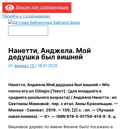
Версия для слабовидящих
Перейти к содержимому
Главное меню
Нанетти, Анджела. Мой
дедушка был вишней
От
филиал 13
/
18.01.2025
Нанетти, Анджела.Мой дедушка был вишней = Mio
nonno era un Ciliegio [Текст] : [для младшего и
среднего школьного возраста] / Анджела Нанетти ; ил.
Светланы Минковой ; пер. с итал. Анны Красильщик. —
Москва : Самокат, 2019. — 156, [2] с. : ил. — (Лучшая
новая книжка). — 6+. — ISBN 978-5-91759-414-9 : Б. ц.
Вишневое дерево по имени Феличе было посажено в