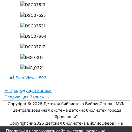
Post Views:
593
←
Предыдущая Запись
Следующая Запись
→
Copyright © 2026
Детская библиотека БиблиоСфера
| МУК
"Централизованная система детских библиотек города
Ярославля"
Copyright © 2026
Детская библиотека БиблиоСфера
| На
платформе
Astra WordPress тема
Продолжая использовать сайт, вы соглашаетесь на