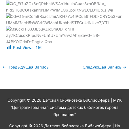
Post Views:
116
←
Предыдущая Запись
Следующая Запись
→
Copyright © 2026
Детская библиотека БиблиоСфера
| МУК
"Централизованная система детских библиотек города
Ярославля"
Copyright © 2026
Детская библиотека БиблиоСфера
| На