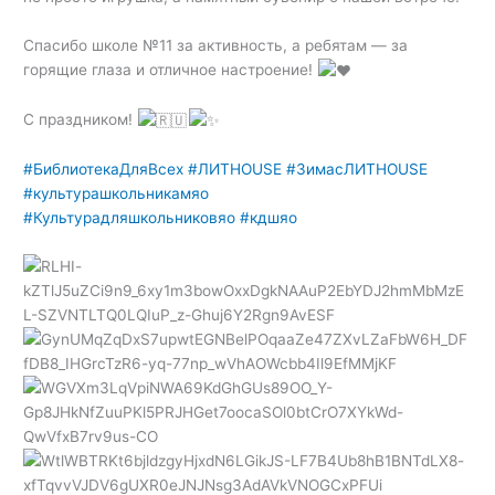
Спасибо школе №11 за активность, а ребятам — за
горящие глаза и отличное настроение!
С праздником!
#БиблиотекаДляВсех
#ЛИТHOUSE
#ЗимасЛИТHOUSE
#культурашкольникамяо
#Культурадляшкольниковяо
#кдшяо