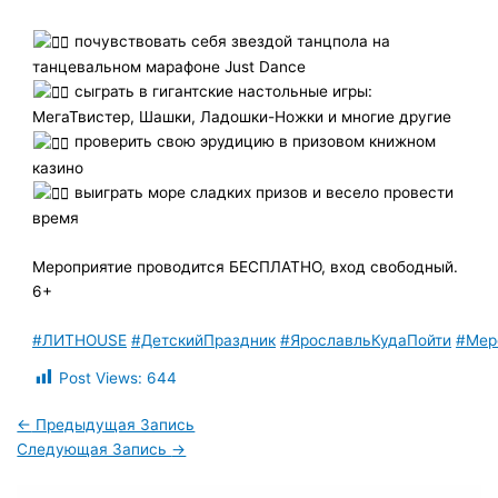
почувствовать себя звездой танцпола на
танцевальном марафоне Just Dance
сыграть в гигантские настольные игры:
МегаТвистер, Шашки, Ладошки-Ножки и многие другие
проверить свою эрудицию в призовом книжном
казино
выиграть море сладких призов и весело провести
время
Мероприятие проводится БЕСПЛАТНО, вход свободный.
6+
#ЛИТHOUSE
#ДетскийПраздник
#ЯрославльКудаПойти
#Мер
Post Views:
644
←
Предыдущая Запись
Следующая Запись
→