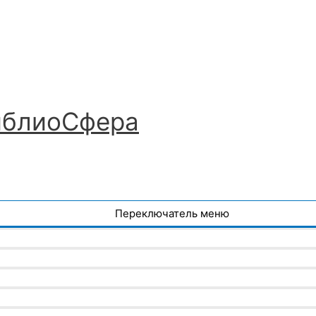
иблиоСфера
Переключатель меню