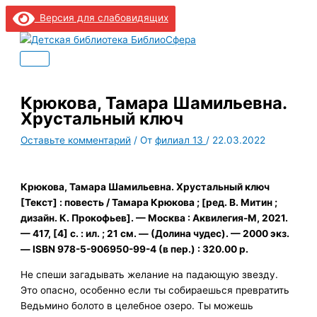
Главное
Перейти
Введите
Название*
Email*
Сайт
меню
Версия для слабовидящих
к
здесь...
содержимому
Крюкова, Тамара Шамильевна.
Хрустальный ключ
Оставьте комментарий
/ От
филиал 13
/
22.03.2022
Крюкова, Тамара Шамильевна. Хрустальный ключ
[Текст] : повесть / Тамара Крюкова ; [ред. В. Митин ;
дизайн. К. Прокофьев]. — Москва : Аквилегия-М, 2021.
— 417, [4] с. : ил. ; 21 см. — (Долина чудес). — 2000 экз.
— ISBN 978-5-906950-99-4 (в пер.) : 320.00 р.
Не спеши загадывать желание на падающую звезду.
Это опасно, особенно если ты собираешься превратить
Ведьмино болото в целебное озеро. Ты можешь