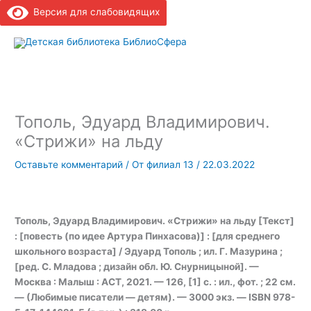
Версия для слабовидящих
Гла
ме
Тополь, Эдуард Владимирович.
«Стрижи» на льду
Оставьте комментарий
/ От
филиал 13
/
22.03.2022
Тополь, Эдуард Владимирович. «Стрижи» на льду [Текст]
: [повесть (по идее Артура Пинхасова)] : [для среднего
школьного возраста] / Эдуард Тополь ; ил. Г. Мазурина ;
[ред. С. Младова ; дизайн обл. Ю. Снурницыной]. —
Москва : Малыш : АСТ, 2021. — 126, [1] с. : ил., фот. ; 22 см.
— (Любимые писатели — детям). — 3000 экз. — ISBN 978-