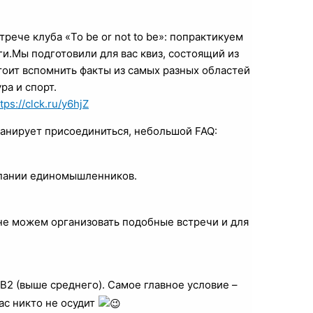
ече клуба «To be or not to be»: попрактикуем
и.Мы подготовили для вас квиз, состоящий из
тоит вспомнить факты из самых разных областей
ра и спорт.
tps://clck.ru/y6hjZ
планирует присоединиться, небольшой FAQ:
мпании единомышленников.
лне можем организовать подобные встречи и для
B2 (выше среднего). Самое главное условие –
ас никто не осудит