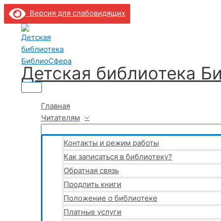
Главное
Перейти
Поиск:
Поиск
Введите
Название*
Email*
Сайт
меню
Версия для слабовидящих
к
здесь...
содержимому
Детская библиотека Б
Главная
Читателям
Контакты и режим работы
Как записаться в библиотеку?
Обратная связь
Продлить книги
Положение о библиотеке
Платные услуги