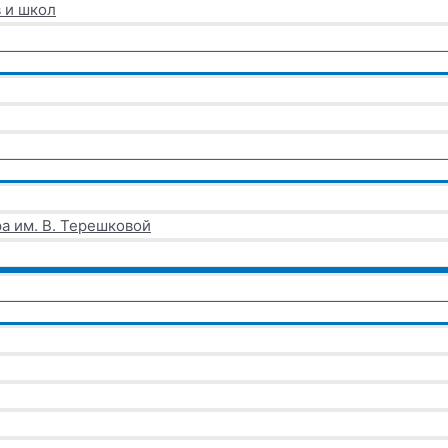
 и школ
а им. В. Терешковой