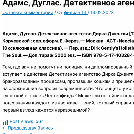
Адамс, Дуглас. Детективное аге
Оставьте комментарий
/ От
филиал 13
/
14.02.2023
Адамс, Дуглас. Детективное агентство Дирка Джентли [Текст
Корчевской ; сер. оформ. Е. Ферез. — Москва : АСТ : Neoclass
(Эксклюзивная классика). — Пер. изд.: Dirk Gently’s Holist
The Soul. — Доп. тираж 5000 экз. — ISBN 978-5-17-103284-5
Там, где вам не помогут ни полиция, ни дипломированный
вступает в действие Детективное агентство Дирка Джент
бракоразводным процессам, пропавшим кошкам и пришельца
на сложнейшие вопросы современности: Что общего у кош
кушеткой в стиле «Честерфилд»? Может ли покойник подать
подсознании каждого из нас живет гений, готовый справить
первый взгляд кажется неразрешимой?
Post Views:
564
←
Предыдущая Запись