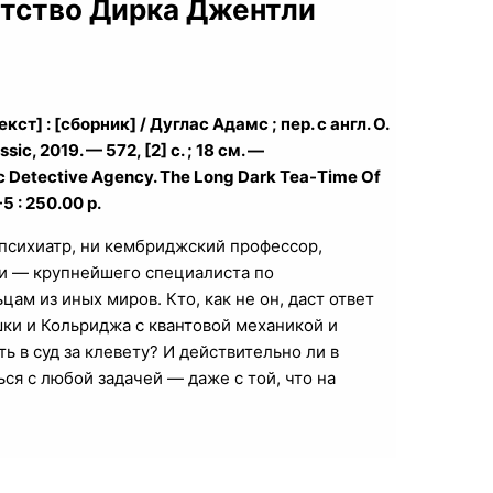
нтство Дирка Джентли
] : [сборник] / Дуглас Адамс ; пер. с англ. О.
ic, 2019. — 572, [2] с. ; 18 см. —
ic Detective Agency. The Long Dark Tea-Time Of
 : 250.00 р.
 психиатр, ни кембриджский профессор,
ли — крупнейшего специалиста по
м из иных миров. Кто, как не он, даст ответ
ки и Кольриджа с квантовой механикой и
 в суд за клевету? И действительно ли в
ся с любой задачей — даже с той, что на