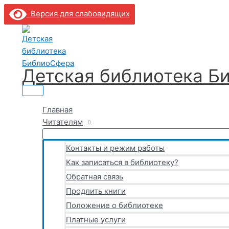
Главное
Перейти
Поиск:
Поиск
Введите
Название*
Email*
Сайт
меню
Версия для слабовидящих
к
здесь...
содержимому
Детская библиотека Б
Главная
Читателям
Контакты и режим работы
Как записаться в библиотеку?
Обратная связь
Продлить книги
Положение о библиотеке
Платные услуги