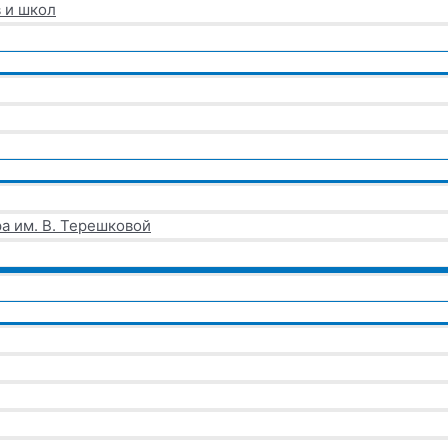
 и школ
а им. В. Терешковой