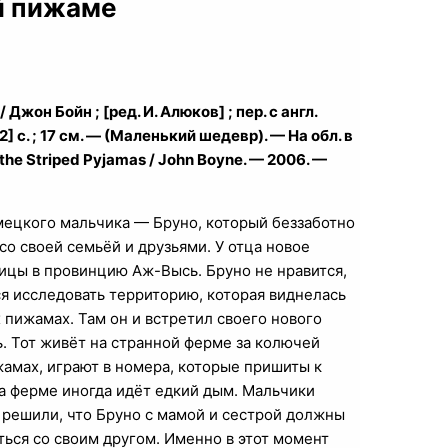
й пижаме
жон Бойн ; [ред. И. Алюков] ; пер. с англ.
 с. ; 17 см. — (Маленький шедевр). — На обл. в
 the Striped Pyjamas / John Boyne. — 2006. —
мецкого мальчика — Бруно, который беззаботно
о своей семьёй и друзьями. У отца новое
ицы в провинцию Аж-Высь. Бруно не нравится,
тся исследовать территорию, которая виднелась
 пижамах. Там он и встретил своего нового
 Тот живёт на странной ферме за колючей
амах, играют в номера, которые пришиты к
на ферме иногда идёт едкий дым. Мальчики
и решили, что Бруно с мамой и сестрой должны
ться со своим другом. Именно в этот момент