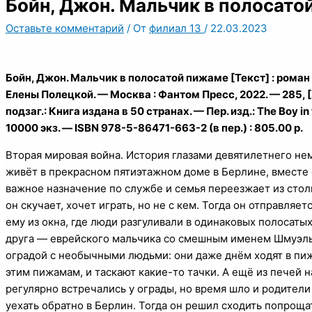
Бойн, Джон. Мальчик в полосато
Оставьте комментарий
/ От
филиал 13
/
22.03.2023
Бойн, Джон. Мальчик в полосатой пижаме [Текст] : роман / Д
Елены Полецкой. — Москва : Фантом Пресс, 2022. — 285, [2]
подзаг.: Книга издана в 50 странах. — Пер. изд.: The Boy in
10000 экз. — ISBN 978-5-86471-663-2 (в пер.) : 805.00 р.
Вторая мировая война. История глазами девятилетнего не
живёт в прекрасном пятиэтажном доме в Берлине, вместе с
важное назначение по службе и семья переезжает из стол
он скучает, хочет играть, но не с кем. Тогда он отправляе
ему из окна, где люди разгуливали в одинаковых полосатых
друга — еврейского мальчика со смешным именем Шмуэль.
оградой с необычными людьми: они даже днём ходят в пиж
этим пижамам, и таскают какие-то тачки. А ещё из печей 
регулярно встречались у ограды, но время шло и родител
уехать обратно в Берлин. Тогда он решил сходить попроща