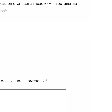
сь, он становится похожим на остальных
грады…
тельные поля помечены
*